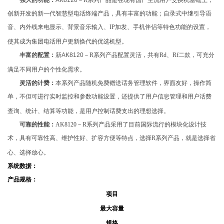
强大的功能：
AK8120
－
R
系列产品是在现有国产主流用户交换机基础上，
创新开发的新一代智慧型电话终端产品，具有丰富的功能；自录式中继引导语
音、内外线来电显示、背景音乐输入、
IP
加发、手机伴侣等特色功能的设置，
使其成为集团电话用户更新换代的优选机型。
丰富的配置：
新AK8120
－
R
系列产品配置灵活，共有
Rd
、
Rf二款
，可充分
满足不同用户的个性化需求。
灵活的计费：
本系列产品随机免费赠送话务管理软件，界面友好，操作简
单，不但可进行实时监控和参数功能设置，还提供了用户信息管理和用户话费
查询、统计、结算等功能，是用户控制话费支出的理想选择。
可靠的性能：
AK8120
－
R
系列产品采用了目前国际流行的模块化设计技
术，具有可靠性高、维护性好、扩容方便等特点，选择
R
系列产品，就是选择省
心、选择放心。
系统数据：
产品规格：
项目
最大容量
规格