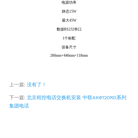
电源功率
静态
15W
最大
45W
数据
RS232
串口
1
个标配
设备尺寸
260mm
×
446mm
×
118mm
上一篇:
没有了！
下一篇:
北京程控电话交换机安装 中联AK8120RD系列
集团电话